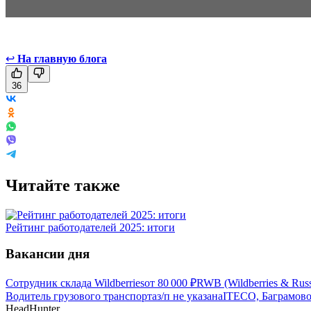
↩
На главную блога
36
Читайте также
Рейтинг работодателей 2025: итоги
Вакансии дня
Сотрудник склада Wildberries
от
80 000
₽
RWB (Wildberries & Rus
Водитель грузового транспорта
з/п не указана
ITECO, Баграмов
HeadHunter