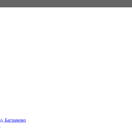
s), Баграмово
о