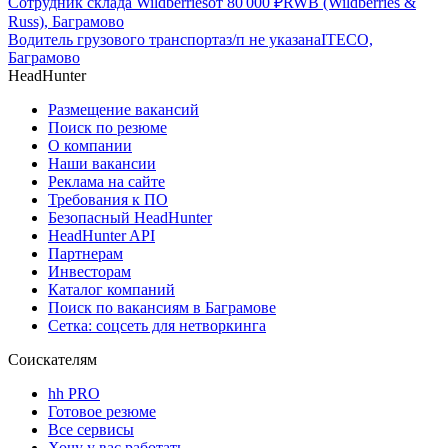
Сотрудник склада Wildberries
от
80 000
₽
RWB (Wildberries &
Russ), Баграмово
Водитель грузового транспорта
з/п не указана
ITECO,
Баграмово
HeadHunter
Размещение вакансий
Поиск по резюме
О компании
Наши вакансии
Реклама на сайте
Требования к ПО
Безопасный HeadHunter
HeadHunter API
Партнерам
Инвесторам
Каталог компаний
Поиск по вакансиям в Баграмове
Сетка: соцсеть для нетворкинга
Соискателям
hh PRO
Готовое резюме
Все сервисы
Хочу у вас работать