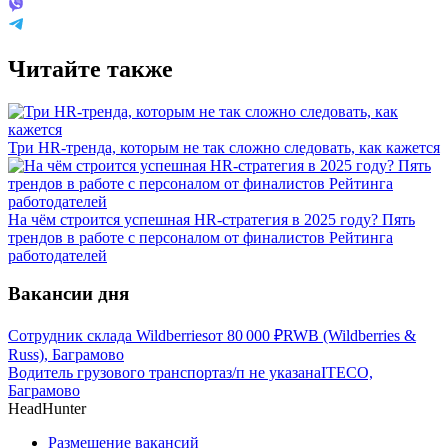
Читайте также
Три HR-тренда, которым не так сложно следовать, как кажется
На чём строится успешная HR-стратегия в 2025 году? Пять
трендов в работе с персоналом от финалистов Рейтинга
работодателей
Вакансии дня
Сотрудник склада Wildberries
от
80 000
₽
RWB (Wildberries &
Russ), Баграмово
Водитель грузового транспорта
з/п не указана
ITECO,
Баграмово
HeadHunter
Размещение вакансий