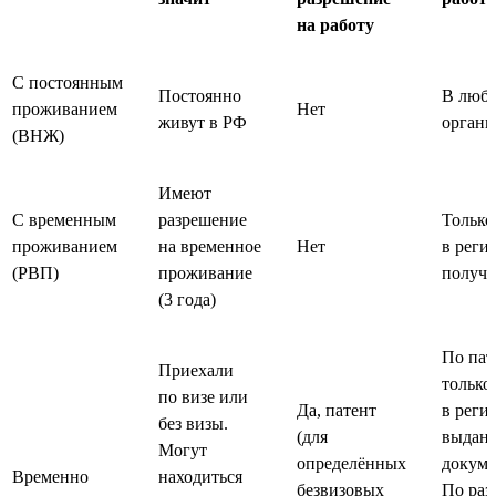
на работу
С постоянным
Постоянно
В люб
проживанием
Нет
живут в РФ
органи
(ВНЖ)
Имеют
С временным
разрешение
Только
проживанием
на временное
Нет
в регио
(РВП)
проживание
получ
(3 года)
По пат
Приехали
только
по визе или
Да, патент
в регио
без визы.
(для
выдан
Могут
определённых
докуме
Временно
находиться
безвизовых
По ра