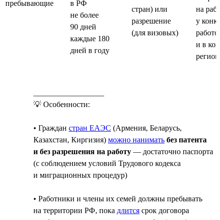
пребывающие
в РФ
стран) или
на раб
не более
разрешение
у конк
90 дней
(для визовых)
работо
каждые 180
и в ко
дней в году
регион
__________________
💡 Особенности:
• Граждан
стран ЕАЭС
(Армения, Беларусь,
Казахстан, Киргизия)
можно нанимать
без патента
и без разрешения на работу
— достаточно паспорта
(с соблюдением условий Трудового кодекса
и миграционных процедур)
• Работники и члены их семей должны пребывать
на территории РФ, пока
длится
срок договора