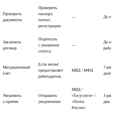
Проверить
Проверить
паспорт,
—
До п
документы
патент,
регистрацию
Подписать
Заключить
До на
с указанием
—
договор
рабо
статуса
Если жильё
Миграционный
7 раб
предоставляет
МВД / МФЦ
учёт
дней
работодатель
МВД /
Уведомить
Отправить
«Госуслуги» /
3 раб
о приёме
уведомление
«Почта
дня
России»