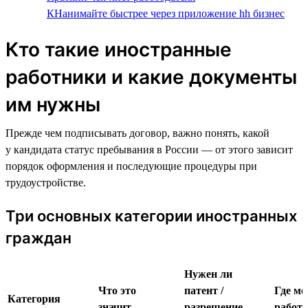
КНанимайте быстрее через приложение hh бизнес
Кто такие иностранные
работники и какие документы
им нужны
Прежде чем подписывать договор, важно понять, какой
у кандидата статус пребывания в России — от этого зависит
порядок оформления и последующие процедуры при
трудоустройстве.
Три основных категории иностранных
граждан
Нужен ли
Что это
патент /
Где м
Категория
значит
разрешение
работа