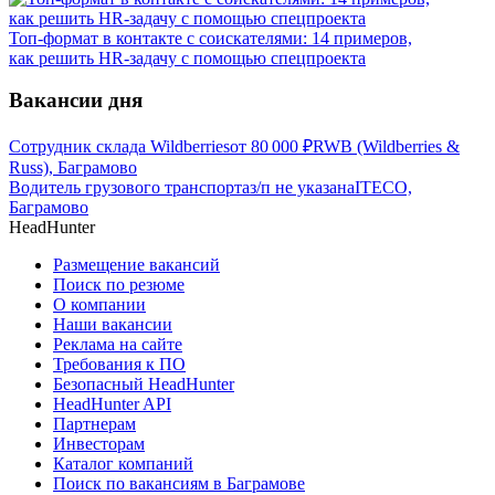
Топ-формат в контакте с соискателями: 14 примеров,
как решить HR-задачу с помощью спецпроекта
Вакансии дня
Сотрудник склада Wildberries
от
80 000
₽
RWB (Wildberries &
Russ), Баграмово
Водитель грузового транспорта
з/п не указана
ITECO,
Баграмово
HeadHunter
Размещение вакансий
Поиск по резюме
О компании
Наши вакансии
Реклама на сайте
Требования к ПО
Безопасный HeadHunter
HeadHunter API
Партнерам
Инвесторам
Каталог компаний
Поиск по вакансиям в Баграмове