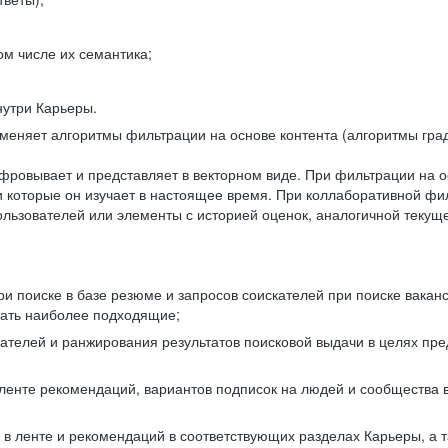
ом числе их семантика;
нутри Карьеры.
еняет алгоритмы фильтрации на основе контента (алгоритмы град
фровывает и представляет в векторном виде. При фильтрации на о
ли которые он изучает в настоящее время. При коллаборативной ф
льзователей или элементы с историей оценок, аналогичной текущ
и поиске в базе резюме и запросов соискателей при поиске вакан
рать наиболее подходящие;
одателей и ранжирования результатов поисковой выдачи в целях п
 ленте рекомендаций, вариантов подписок на людей и сообщества 
 в ленте и рекомендаций в соответствующих разделах Карьеры, а