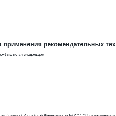
а применения рекомендательных тех
о») является владельцем:
е изобретений Российской Федерации за № 2711717 рекомендатель