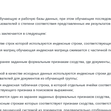
бучающую и рабочую базы данных, при этом обучающие последов
ователей о степени соответствия представленных им результатов 
 заключается в следующем:
ве строк которой используются индексные строки, соответствующ
ия матриц обучающая индексная матрица сжимается с частичной п
аранее заданным формальным признакам сходства, где документы,
ой в качестве исходных данных используются индексные строки д
ователей для документов из обучающей группы;
индексная табличная строка, в которой отдельные ячейки соответ
тствующего признака в поисковом выражении;
ляется один из заранее заданных формальных признаков сходства
ксным строкам которых соответствуют признаки сходства, соотве
е решающей системой из документов, предварительно отобранных 