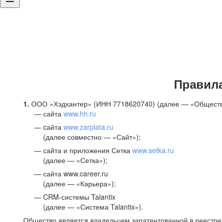
Правил
1.
ООО «Хэдхантер» (ИНН 7718620740) (далее — «Обществ
сайта
www.hh.ru
cайта
www.zarplata.ru
(далее совместно — «Сайт»);
сайта и приложения Сетка
www.setka.ru
(далее — «Сетка»);
сайта www.career.ru
(далее — «Карьера»);
CRM-системы Talantix
(далее — «Система Talantix»).
Общество является владельцем запатентованной в реестр