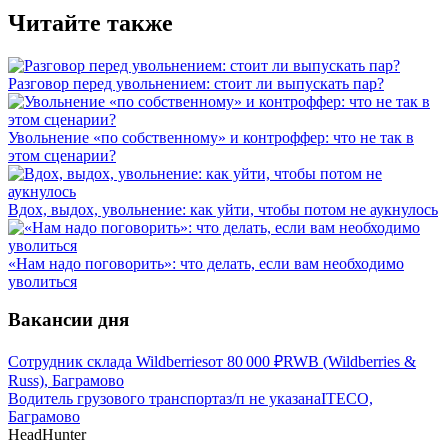
Читайте также
Разговор перед увольнением: стоит ли выпускать пар?
Увольнение «по собственному» и контроффер: что не так в
этом сценарии?
Вдох, выдох, увольнение: как уйти, чтобы потом не аукнулось
«Нам надо поговорить»: что делать, если вам необходимо
уволиться
Вакансии дня
Сотрудник склада Wildberries
от
80 000
₽
RWB (Wildberries &
Russ), Баграмово
Водитель грузового транспорта
з/п не указана
ITECO,
Баграмово
HeadHunter