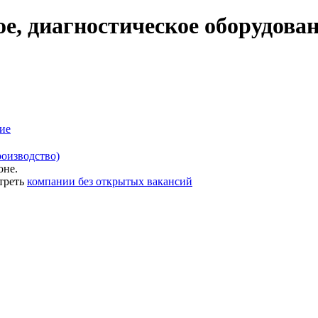
е, диагностическое оборудова
ие
роизводство)
оне.
треть
компании без открытых вакансий