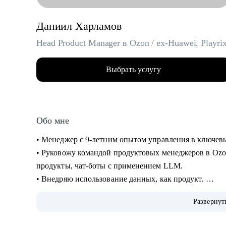
Даниил Харламов
Head Product Manager в Ozon / ex-Huawei, Playri
Выбрать услугу
Обо мне
• Менеджер с 9-летним опытом управления в ключевых
• Руковожу командой продуктовых менеджеров в Ozo
продукты, чат-боты с применением LLM.
• Внедряю использование данных, как продукт.
• Провел более 700 консультаций на карьерные и ме
Развернут
• Вместе с подопечными составили более 300 резюме
• Мои клиенты нашли работу в Авито, Яндекс, Ozon, R