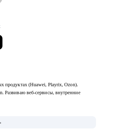
x
 продуктах (Huawei, Playrix, Ozon).
n. Развиваю веб-сервисы, внутренние
неджерские темы.
ь
 для РФ и Европы.
evolut, Nvidia, Simple Club и др.