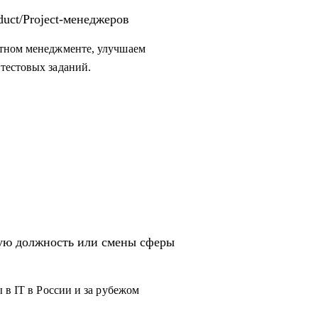
uct/Project-менеджеров
ктном менеджменте, улучшаем
тестовых заданий.
вую должность или смены сферы
 в IT в России и за рубежом