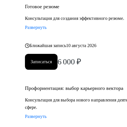
• IT-специалистам от начального уровня до руководит
Готовое резюме
Тестирование, Техническая поддержка, Прикладное 
Продуктовый и Проектный менеджмент, Системная 
Консультация для создания эффективного резюме.
• HR и рекрутерам
Развернуть
• Специалистам в продажах и развитии бизнеса
Ближайшая запись
10 августа 2026
6 000
₽
Записаться
Профориентация: выбор карьерного вектора
Консультация для выбора нового направления деят
сфере.
Развернуть