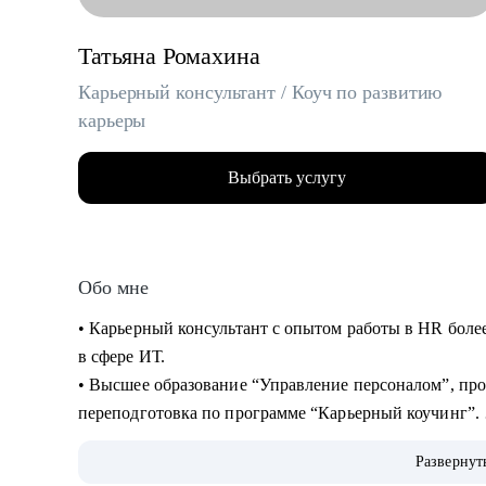
Татьяна Ромахина
Карьерный консультант / Коуч по развитию
карьеры
Выбрать услугу
Обо мне
• Карьерный консультант с опытом работы в HR более 
в сфере ИТ.
• Высшее образование “Управление персоналом”, пр
переподготовка по программе “Карьерный коучинг”.
• За время работы в HR рассмотрела более 6000 резю
Развернут
более 150 человек.