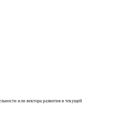
елей в направлениях: Разработка,
и системное администрирование, DevOps,
аналитика
ельности или вектора развития в текущей