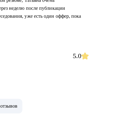
ой резюме, Татьяна очень
ерез неделю после публикации
едования, уже есть один оффер, пока
5.0
 отзывов