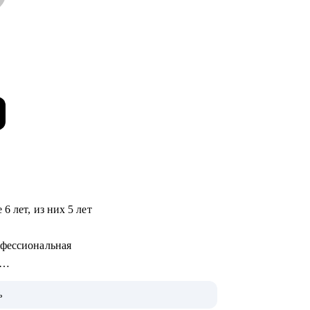
6 лет, из них 5 лет
офессиональная
ме и приняла на работу
ь