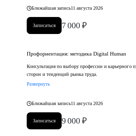
Постоянно повышаю квалификацию через тренинги 
Ближайшая запись
11 августа 2026
профориентации
7 000
₽
Записаться
Веду профильный канал, где делюсь практическими к
развития
Профориентация: методика Digital Human
Моя миссия — привести вас туда, где ваша деятельн
результат, но и личное удовлетворение, стирая грань
Консультация по выбору профессии и карьерного п
сторон и тенденций рынка труда.
Развернуть
Ближайшая запись
11 августа 2026
9 000
₽
Записаться