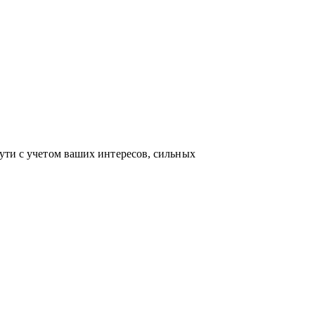
по актуальным HR-технологиям и
ейсами и аналитикой в сфере карьерного
ость приносит не только финансовый
 между «работой» и «делом по душе»
ути с учетом ваших интересов, сильных