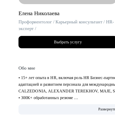
Елена Николаева
Профориентолог / Карьерный консультант / HR-
эксперт /
Выбрать услугу
Обо мне
• 15+ лет опыта в HR, включая роль HR Бизнес-партне
адаптацией и развитием персонала для международн
CALZEDONIA, ALEXANDER TEREKHOV, MAJE, 
• 300К+ обработанных резюме
• 5К+ трудоустроенных специалистов в сферах: Розни
Развернут
Закупки, Склад, E-Commerce, Производство, HR, Бухг