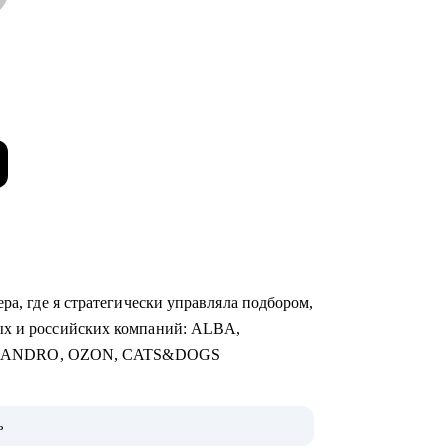
ра, где я стратегически управляла подбором,
ых и российских компаний: ALBA,
SANDRO, OZON, CATS&DOGS
чная торговля, Продажи, Логистика,
ь
алтерия и Финансы, Отели / Рестораны /