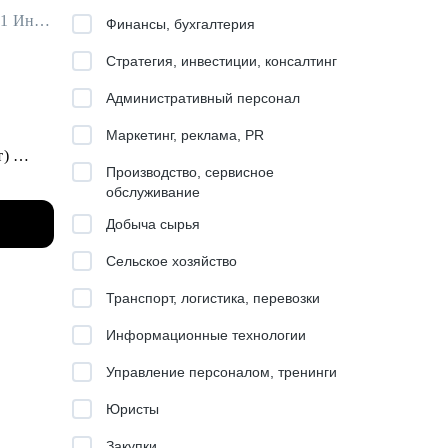
Руководитель группы разработки и системной аналитики в Т-Банк / ex-T1 Иннотех, Банк Хоум Кредит
Финансы, бухгалтерия
Стратегия, инвестиции, консалтинг
Административный персонал
Маркетинг, реклама, PR
т)
Производство, сервисное
ы часто
обслуживание
Добыча сырья
ead):
Сельское хозяйство
 в
Транспорт, логистика, перевозки
олучила
Информационные технологии
Управление персоналом, тренинги
Юристы
тался
Закупки