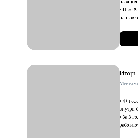
позиция
Кому мо
• Провё
• Выпус
направл
UX/UI д
маркети
• Junior
• Помог
• Сотру
ABBYY, 
• Сейча
интегра
Игорь
С чем п
• Сдела
собесед
• 4+ год
• Провед
внутри 
рекомен
• За 3 г
• Опред
работаю
целей
• 200+ р
• Оценит