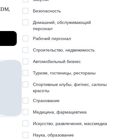
 MDM,
Безопасность
рейд/
Домашний, обслуживающий
ешений.
персонал
оторые
Рабочий персонал
Строительство, недвижимость
Автомобильный бизнес
ак,
ные
Туризм, гостиницы, рестораны
)
Спортивные клубы, фитнес, салоны
бором
красоты
просами
Страхование
о под
Медицина, фармацевтика
Искусство, развлечения, массмедиа
авление
Наука, образование