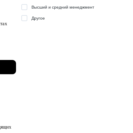
Высший и средний менеджмент
Другое
ктах
ерейти в
ью,
им
ый
ссы
одящих