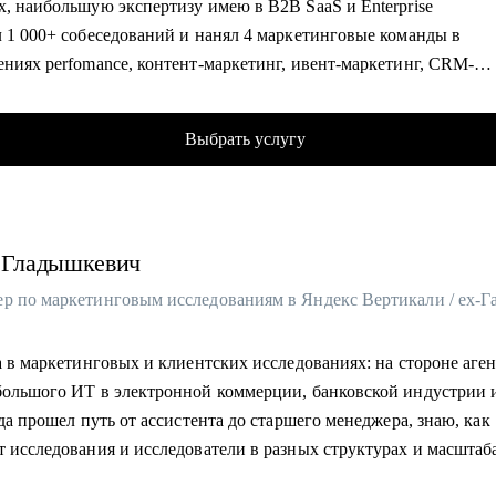
х, наибольшую экспертизу имею в B2B SaaS и Enterprise
гу помочь:
л 1 000+ собеседований и нанял 4 маркетинговые команды в
кникам и студентам, которые ищут свою первую работу в проду
ениях perfomance, контент-маркетинг, ивент-маркетинг, CRM-
изайне
нг, SMM, PR, веб и графический дизайн, веб-вёрстка
 и Middle дизайнерам, которые устроились в крупную компанию
 10+ компаниям составить профиль маркетолога и структуру от
Выбрать услугу
дничал с крупными брендами и лидерами своих отраслей: VK, С
Roistat, Хантфлоу, Mango Office
с отвечаю за маркетинговую стратегию в компании-лидере на р
ций мессенджеров
Гладышкевич
омогу:
ю аудит резюме и дам рекомендации, чтобы рекрутеры чаще звал
ования
а в маркетинговых и клиентских исследованиях: на стороне аген
у репетицию собеседования, сделаю аудит тестового задания и 
большого ИТ в электронной коммерции, банковской индустрии 
даций, чтобы получить оффер
ода прошел путь от ассистента до старшего менеджера, знаю, как
елиться с эффективным карьерным путём для достижения наме
т исследования и исследователи в разных структурах и масштаб
азличных исследовательских проектов для десятков команд: от 
ь навыки в маркетинге и дам рекомендации, что и как следует