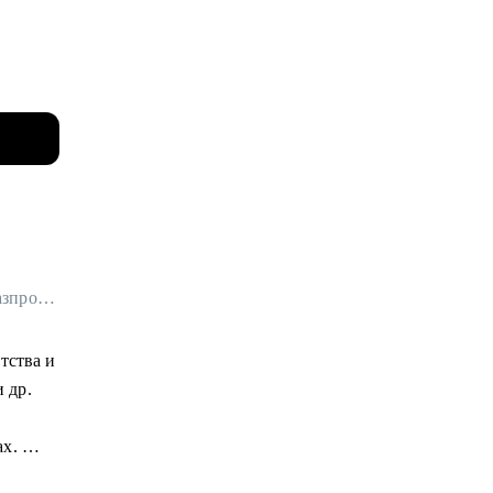
ктовом,
дела
БЕР,
ынке
Менеджер по маркетинговым исследованиям в Яндекс Вертикали / ex-Газпромбанк, Яндекс Маркет, Joom
и на
тства и
дам 30+
и др.
ченных
ах.
бренд