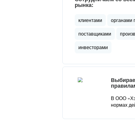
рынка:
клиентами
органами 
поставщиками
произ
инвесторами
Выбирае
правила
В ООО «Хэ
нормах де