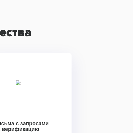
ества
исьма с запросами
а верификацию