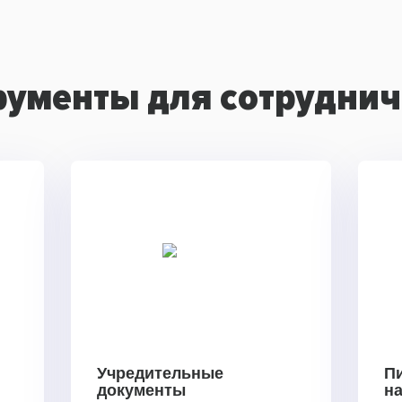
рументы для сотруднич
Учредительные
П
документы
н