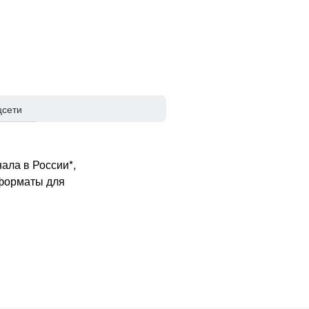
цсети
ала в России*,
 форматы для