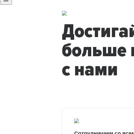
Достига
больше 
с нами
Сотрудничаем со все