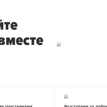
йте
вместе
ми участниками
Выступаем за добр