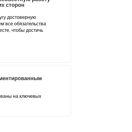
их сторон
угу достоверную
м все обязательства
сте, чтобы достичь
аментированным
ованы на ключевых