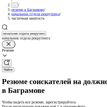
/
/
...
резюме в Баграмове
/
начальник отдела рекрутинга
/
частичная занятость
начальник отдела рекрутинга
Резюме
Найти
Резюме соискателей на должн
в Баграмове
Чтобы видеть все резюме, зарегистрируйтесь
После регистрации покажем ещё 1 и откроем фото