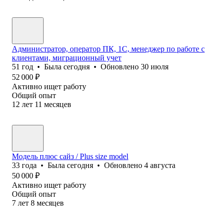
Администратор, оператор ПК, 1С, менеджер по работе с
клиентами, миграционный учет
51
год
•
Была
сегодня
•
Обновлено
30 июля
52 000
₽
Активно ищет работу
Общий опыт
12
лет
11
месяцев
Модель плюс сайз / Plus size model
33
года
•
Была
сегодня
•
Обновлено
4 августа
50 000
₽
Активно ищет работу
Общий опыт
7
лет
8
месяцев