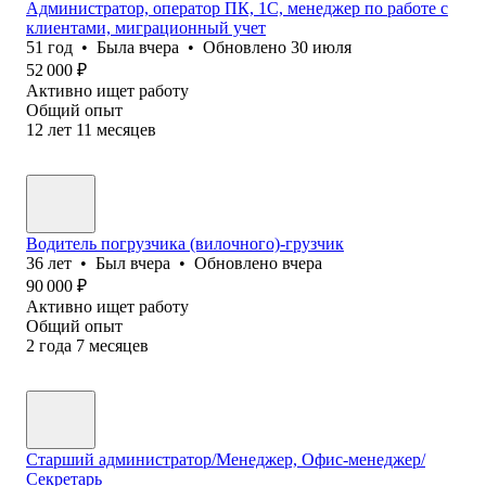
Администратор, оператор ПК, 1С, менеджер по работе с
клиентами, миграционный учет
51
год
•
Была
вчера
•
Обновлено
30 июля
52 000
₽
Активно ищет работу
Общий опыт
12
лет
11
месяцев
Водитель погрузчика (вилочного)-грузчик
36
лет
•
Был
вчера
•
Обновлено
вчера
90 000
₽
Активно ищет работу
Общий опыт
2
года
7
месяцев
Старший администратор/Менеджер, Офис-менеджер/
Секретарь