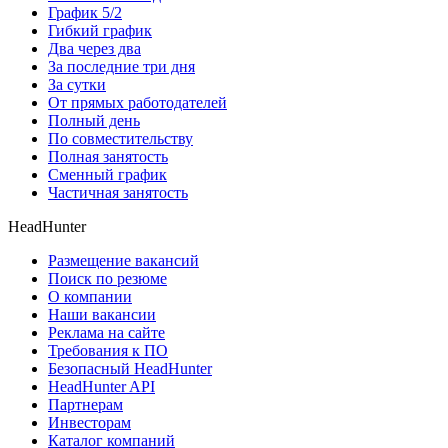
График 5/2
Гибкий график
Два через два
За последние три дня
За сутки
От прямых работодателей
Полный день
По совместительству
Полная занятость
Сменный график
Частичная занятость
HeadHunter
Размещение вакансий
Поиск по резюме
О компании
Наши вакансии
Реклама на сайте
Требования к ПО
Безопасный HeadHunter
HeadHunter API
Партнерам
Инвесторам
Каталог компаний