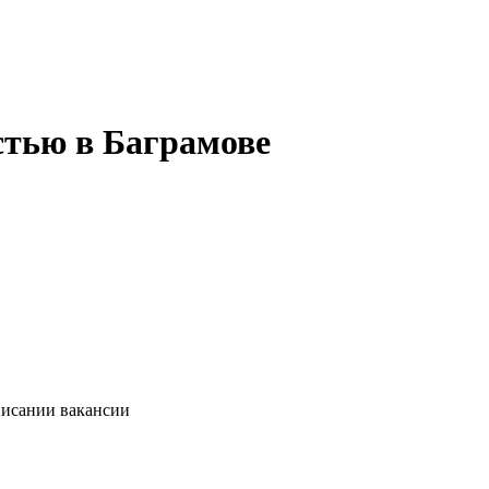
стью в Баграмове
писании вакансии