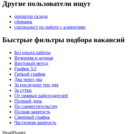
Другие пользователи ищут
оператор склада
сборщик
специалист по работе с клиентами
Быстрые фильтры подбора вакансий
Без опыта работы
Вечерняя и ночная
Вахтовый метод
График 5/2
Гибкий график
Два через два
За последние три дня
За сутки
От прямых работодателей
Полный день
По совместительству
Полная занятость
Сменный график
Частичная занятость
HeadHunter