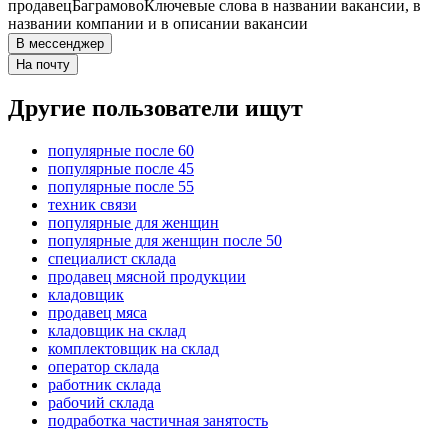
продавец
Баграмово
Ключевые слова в названии вакансии, в
названии компании и в описании вакансии
В мессенджер
На почту
Другие пользователи ищут
популярные после 60
популярные после 45
популярные после 55
техник связи
популярные для женщин
популярные для женщин после 50
специалист склада
продавец мясной продукции
кладовщик
продавец мяса
кладовщик на склад
комплектовщик на склад
оператор склада
работник склада
рабочий склада
подработка частичная занятость