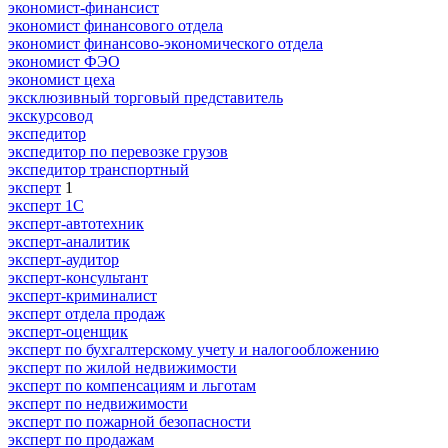
экономист-финансист
экономист финансового отдела
экономист финансово-экономического отдела
экономист ФЭО
экономист цеха
эксклюзивный торговый представитель
экскурсовод
экспедитор
экспедитор по перевозке грузов
экспедитор транспортный
эксперт
1
эксперт 1С
эксперт-автотехник
эксперт-аналитик
эксперт-аудитор
эксперт-консультант
эксперт-криминалист
эксперт отдела продаж
эксперт-оценщик
эксперт по бухгалтерскому учету и налогообложению
эксперт по жилой недвижимости
эксперт по компенсациям и льготам
эксперт по недвижимости
эксперт по пожарной безопасности
эксперт по продажам