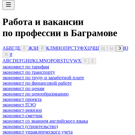
Работа и вакансии
по профессии в Баграмове
А
Б
В
Г
Д
Е
Ж
З
И
К
Л
М
Н
О
П
Р
С
Т
У
Ф
Х
Ц
Ч
Ш
Ю
Ё
Й
Щ
Ы
Э
#
Я
A
B
C
D
E
F
G
H
I
J
K
L
M
N
O
P
Q
R
S
T
U
V
W
X
Y
Z
экономист по тарифам
экономист по транспорту
экономист по труду и заработной плате
экономист по финансовой работе
экономист по ценам
экономист по ценообразованию
экономист проекта
экономист ПЭО
экономист-ревизор
экономист-сметчик
экономист со знанием английского языка
экономист (строительство)
экономист управленческого учета