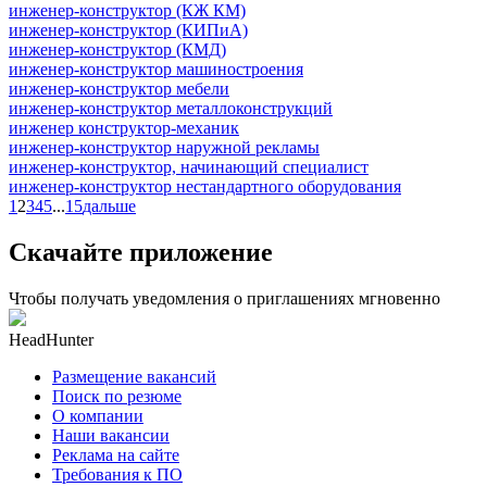
инженер-конструктор (КЖ КМ)
инженер-конструктор (КИПиА)
инженер-конструктор (КМД)
инженер-конструктор машиностроения
инженер-конструктор мебели
инженер-конструктор металлоконструкций
инженер конструктор-механик
инженер-конструктор наружной рекламы
инженер-конструктор, начинающий специалист
инженер-конструктор нестандартного оборудования
1
2
3
4
5
...
15
дальше
Скачайте приложение
Чтобы получать уведомления о приглашениях мгновенно
HeadHunter
Размещение вакансий
Поиск по резюме
О компании
Наши вакансии
Реклама на сайте
Требования к ПО