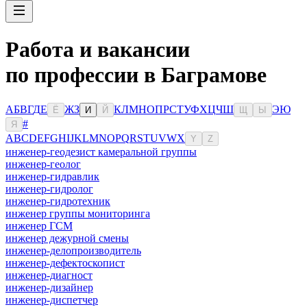
Работа и вакансии
по профессии в Баграмове
А
Б
В
Г
Д
Е
Ж
З
К
Л
М
Н
О
П
Р
С
Т
У
Ф
Х
Ц
Ч
Ш
Э
Ю
Ё
И
Й
Щ
Ы
#
Я
A
B
C
D
E
F
G
H
I
J
K
L
M
N
O
P
Q
R
S
T
U
V
W
X
Y
Z
инженер-геодезист камеральной группы
инженер-геолог
инженер-гидравлик
инженер-гидролог
инженер-гидротехник
инженер группы мониторинга
инженер ГСМ
инженер дежурной смены
инженер-делопроизводитель
инженер-дефектоскопист
инженер-диагност
инженер-дизайнер
инженер-диспетчер