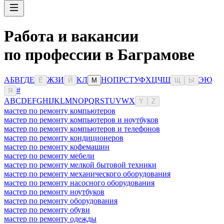
Работа и вакансии
по профессии в Баграмове
А
Б
В
Г
Д
Е
Ж
З
И
К
Л
Н
О
П
Р
С
Т
У
Ф
Х
Ц
Ч
Ш
Э
Ю
Ё
Й
М
Щ
Ы
#
Я
A
B
C
D
E
F
G
H
I
J
K
L
M
N
O
P
Q
R
S
T
U
V
W
X
Y
Z
мастер по ремонту компьютеров
мастер по ремонту компьютеров и ноутбуков
мастер по ремонту компьютеров и телефонов
мастер по ремонту кондиционеров
мастер по ремонту кофемашин
мастер по ремонту мебели
мастер по ремонту мелкой бытовой техники
мастер по ремонту механического оборудования
мастер по ремонту насосного оборудования
мастер по ремонту ноутбуков
мастер по ремонту оборудования
мастер по ремонту обуви
мастер по ремонту одежды