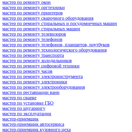
мастер по ремонту окон
мастер по ремонту оргтехники
мастер по ремонту принтеров
мастер по ремонту сварочного оборудования
мастер по ремонту стиральных и посудомоечных машин
мастер по ремонту стиральных машин
мастер по ремонту телевизоров
мастер по ремонту телефонов
мастер по ремонту телефонов, планшетов, ноутбуков
мастер по ремонту технологического оборудования
мастер по ремонту транспорта
мастер по ремонту холодильников
мастер по ремонту цифровой техники
мастер по ремонту часов
мастер по ремонту электроинструмента
мастер по ремонту электроники
мастер по ремонту электрооборудования
мастер по реставрации ванн
мастер по сварке
мастер по установке ГБО
мастер по шугарингу
мастер по эксплуатации
мастер-приемщик
мастер-приемщик автосервиса
мастер-приемщик кузовного цеха