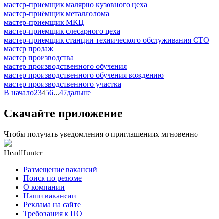
мастер-приемщик малярно кузовного цеха
мастер-приёмщик металлолома
мастер-приемщик МКЦ
мастер-приемщик слесарного цеха
мастер-приемщик станции технического обслуживания СТО
мастер продаж
мастер производства
мастер производственного обучения
мастер производственного обучения вождению
мастер производственного участка
В начало
2
3
4
5
6
...
47
дальше
Скачайте приложение
Чтобы получать уведомления о приглашениях мгновенно
HeadHunter
Размещение вакансий
Поиск по резюме
О компании
Наши вакансии
Реклама на сайте
Требования к ПО