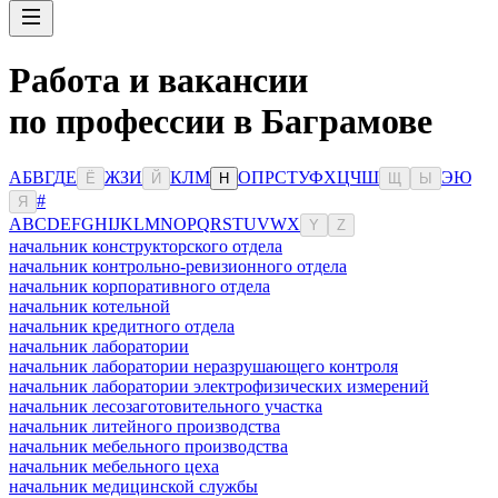
Работа и вакансии
по профессии в Баграмове
А
Б
В
Г
Д
Е
Ж
З
И
К
Л
М
О
П
Р
С
Т
У
Ф
Х
Ц
Ч
Ш
Э
Ю
Ё
Й
Н
Щ
Ы
#
Я
A
B
C
D
E
F
G
H
I
J
K
L
M
N
O
P
Q
R
S
T
U
V
W
X
Y
Z
начальник конструкторского отдела
начальник контрольно-ревизионного отдела
начальник корпоративного отдела
начальник котельной
начальник кредитного отдела
начальник лаборатории
начальник лаборатории неразрушающего контроля
начальник лаборатории электрофизических измерений
начальник лесозаготовительного участка
начальник литейного производства
начальник мебельного производства
начальник мебельного цеха
начальник медицинской службы