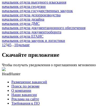
начальник отдела выездного взыскания
начальник отдела геодезии
начальник отдела государственных закупок
начальник отдела делопроизводства
начальник отдела дизайна
начальник отдела ДМС
начальник отдела документационного обеспечения
начальник отдела документооборота
начальник отдела ЕГАИС
начальник отдела закупок и логистики
1
2
3
4
5
...
10
дальше
Скачайте приложение
Чтобы получать уведомления о приглашениях мгновенно
HeadHunter
Размещение вакансий
Поиск по резюме
О компании
Наши вакансии
Реклама на сайте
Требования к ПО