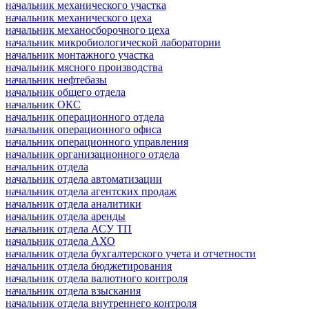
начальник механического участка
начальник механического цеха
начальник механосборочного цеха
начальник микробиологической лаборатории
начальник монтажного участка
начальник мясного производства
начальник нефтебазы
начальник общего отдела
начальник ОКС
начальник операционного отдела
начальник операционного офиса
начальник операционного управления
начальник организационного отдела
начальник отдела
начальник отдела автоматизации
начальник отдела агентских продаж
начальник отдела аналитики
начальник отдела аренды
начальник отдела АСУ ТП
начальник отдела АХО
начальник отдела бухгалтерского учета и отчетности
начальник отдела бюджетирования
начальник отдела валютного контроля
начальник отдела взыскания
начальник отдела внутреннего контроля