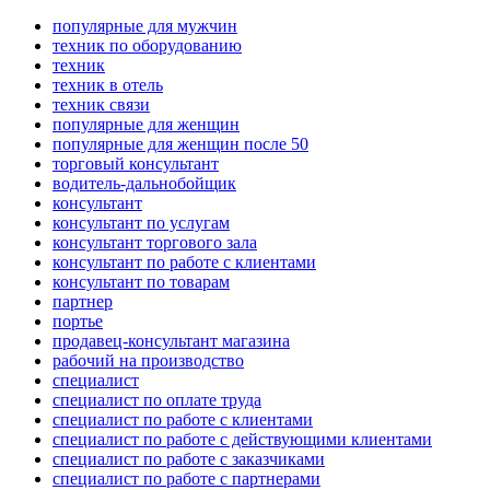
популярные для мужчин
техник по оборудованию
техник
техник в отель
техник связи
популярные для женщин
популярные для женщин после 50
торговый консультант
водитель-дальнобойщик
консультант
консультант по услугам
консультант торгового зала
консультант по работе с клиентами
консультант по товарам
партнер
портье
продавец-консультант магазина
рабочий на производство
специалист
специалист по оплате труда
специалист по работе с клиентами
специалист по работе с действующими клиентами
специалист по работе с заказчиками
специалист по работе с партнерами