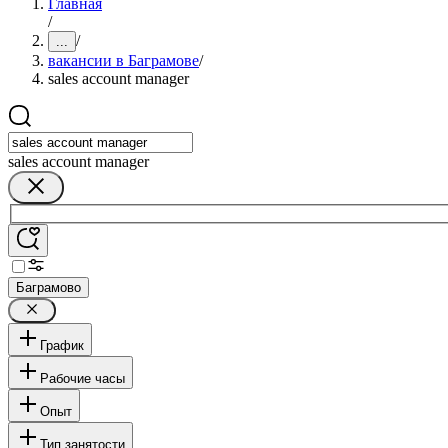
Главная
/
/
...
вакансии в Баграмове
/
sales account manager
sales account manager
Баграмово
График
Рабочие часы
Опыт
Тип занятости