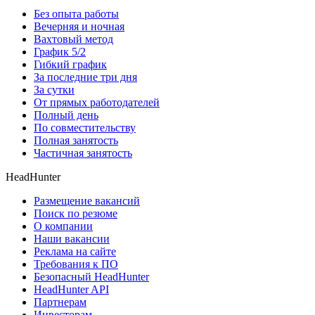
Без опыта работы
Вечерняя и ночная
Вахтовый метод
График 5/2
Гибкий график
За последние три дня
За сутки
От прямых работодателей
Полный день
По совместительству
Полная занятость
Частичная занятость
HeadHunter
Размещение вакансий
Поиск по резюме
О компании
Наши вакансии
Реклама на сайте
Требования к ПО
Безопасный HeadHunter
HeadHunter API
Партнерам
Инвесторам